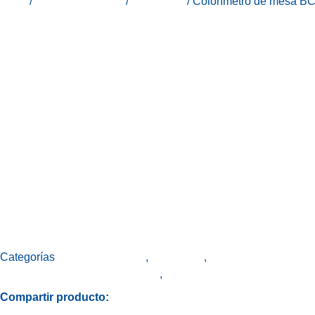
Inicio
/
Línea Laboratorio
/
Medidores
/ Colorímetro de mesa
Categorías
Línea Laboratorio
,
Medidores
,
Peak Instruments - In
Colorímetro de mesa BC-4000S
,
Colorímetro de mesa Peak In
Compartir producto: