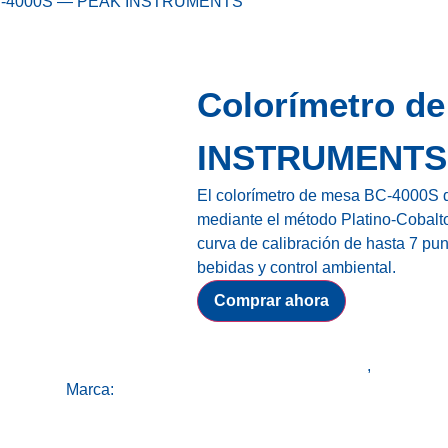
 BC-4000S — PEAK INSTRUMENTS
Colorímetro d
INSTRUMENTS
El colorímetro de mesa BC-4000S d
mediante el método Platino-Cobalto
curva de calibración de hasta 7 pun
bebidas y control ambiental.
Comprar ahora
strumentos de análisis y medición para laboratorios.
,
Todos los
struments
Marca:
PEAK INSTRUMENTS