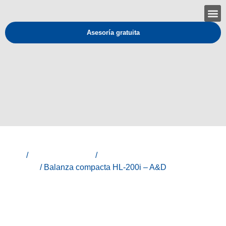
Asesoría gratuita
Inicio
/
Línea Laboratorio
/
Balanzas analíticas de
precisión
/ Balanza compacta HL-200i – A&D