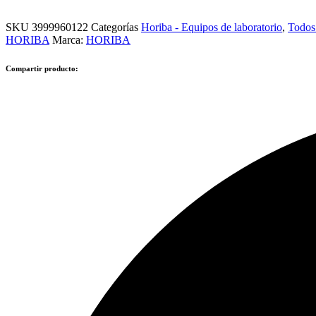
SKU
3999960122
Categorías
Horiba - Equipos de laboratorio
,
Todos
HORIBA
Marca:
HORIBA
Compartir producto: