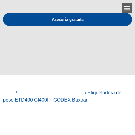
Asesoría gratuita
Inicio
/
Baxtran - Equipos de medición
/ Etiquetadora de
peso ETD400 GI400I + GODEX Baxtran