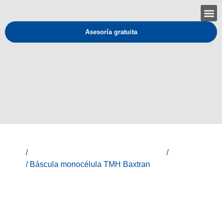
Asesoría gratuita
Inicio
/
Línea Industrial - Equipos de medición
/
Pesaje
movil
/ Báscula monocélula TMH Baxtran