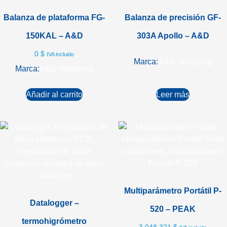
Balanza de plataforma FG-
Balanza de precisión GF-
150KAL – A&D
303A Apollo – A&D
0
$
IVA incluido
Marca:
A&D Weighing
Marca:
A&D Weighing
Añadir al carrito
Leer más
Multiparámetro Portátil P-
Datalogger –
520 – PEAK
termohigrómetro