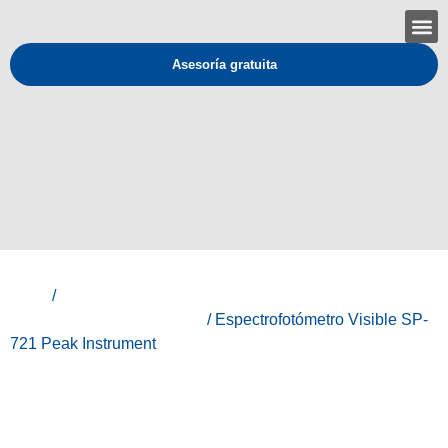
Asesoría gratuita
Inicio
/
Peak Instruments - Instrumentos de análisis y
medición para laboratorios.
/ Espectrofotómetro Visible SP-
721 Peak Instrument