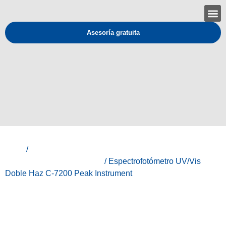
Asesoría gratuita
Inicio
/
Peak Instruments - Instrumentos de análisis y
medición para laboratorios.
/ Espectrofotómetro UV/Vis
Doble Haz C-7200 Peak Instrument