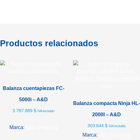
Productos relacionados
Balanza cuentapiezas FC-
5000i – A&D
Balanza compacta Ninja HL-
3.787.889
$
IVA incluido
2000I – A&D
303.644
$
IVA incluido
Marca:
A&D Weighing
Marca:
A&D Weighing