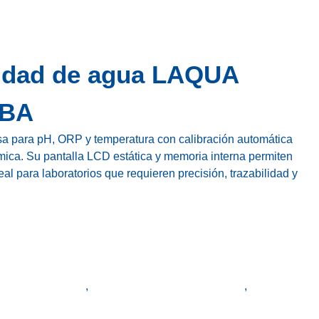
lidad de agua LAQUA
IBA
a para pH, ORP y temperatura con calibración automática
ica. Su pantalla LCD estática y memoria interna permiten
al para laboratorios que requieren precisión, trazabilidad y
alizador de agua
,
analizador de calidad de agua
,
LAQUA