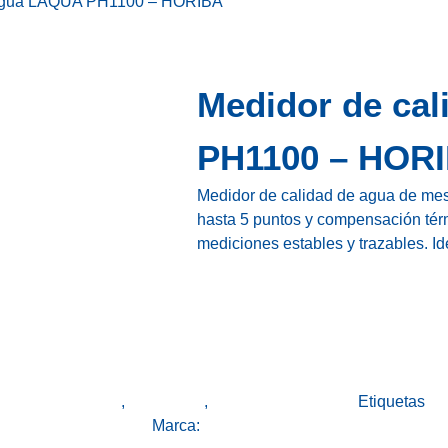
e agua LAQUA PH1100 – HORIBA
Medidor de ca
PH1100 – HOR
Medidor de calidad de agua de mes
hasta 5 puntos y compensación térm
mediciones estables y trazables. Ide
Línea Laboratorio
,
Medidores
,
Todos los productos
Etiquetas
An
el agua de sobremesa
Marca:
HORIBA