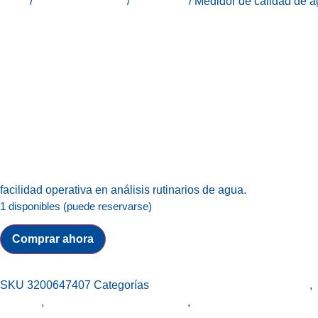
Inicio
/
Línea Laboratorio
/
Medidores
/ Medidor de calidad d
facilidad operativa en análisis rutinarios de agua.
1 disponibles (puede reservarse)
Comprar ahora
SKU
3200647407
Categorías
Horiba - Equipos de laboratorio
,
PH1100
,
medidor de calidad de agua
,
Medidores de calidad d