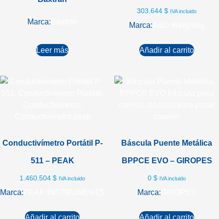
303.644
$
IVA incluido
Marca:
Baxtran
Marca:
A&D Weighing
Leer más
Añadir al carrito
Conductivímetro Portátil P-
Báscula Puente Metálica
511 – PEAK
BPPCE EVO – GIROPES
1.460.504
$
0
$
IVA incluido
IVA incluido
Marca:
PEAK INSTRUMENTS
Marca:
GIROPES
Añadir al carrito
Añadir al carrito