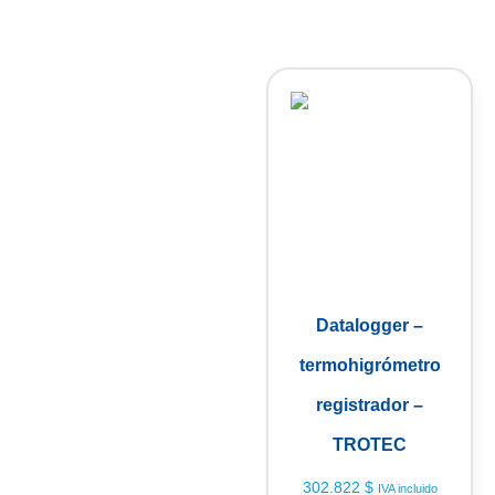
Datalogger –
termohigrómetro
registrador –
TROTEC
302.822
$
IVA incluido