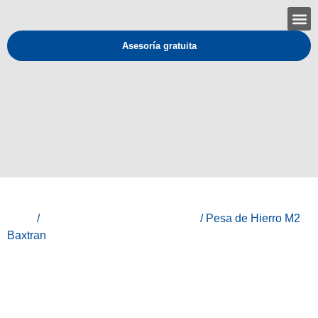
Asesoría gratuita
Inicio
/
Baxtran - Equipos de medición
/ Pesa de Hierro M2
Baxtran