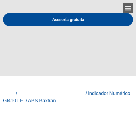
Asesoría gratuita
Inicio
/
Baxtran - Equipos de medición
/ Indicador Numérico
GI410 LED ABS Baxtran