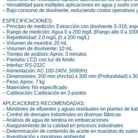
– Versatilidad para múltiples aplicaciones en agua y suelo c
– Bajo consumo de disolvente, reduciendo costos operativos 
ESPECIFICACIONES:
– Principio de medición: Extracción con disolvente S-316, esp
– Rango de medición: Agua 0 a 200 mg/L (Rango alto 0 a 1000
– Repetibilidad: 2.0 mg/L (0 a 200 mg/L)
– Volumen de muestra: 20 mL
– Volumen de disolvente: 10 mL
– Tiempo de análisis: Aprox. 3 minutos
– Pantalla: LCD con luz de fondo
– Interfaz: RS-232C
– Alimentación: AC 100-240V, 50/60Hz
– Dimensiones: 200 mm (Ancho) x 300 mm (Profundidad) x 30
– Peso: Aprox. 7 kg
– Materiales: No especificado
– Calibración: Calibración en 3 puntos
APLICACIONES RECOMENDADAS:
– Monitoreo de efluentes y aguas residuales en plantas de tra
– Control de drenajes industriales en diversas fábricas
– Análisis de agua de sentina en embarcaciones
– Aseguramiento de la calidad en procesos industriales
– Determinación de contenido de aceite en muestras de suelo
– Investigación y monitoreo ambiental