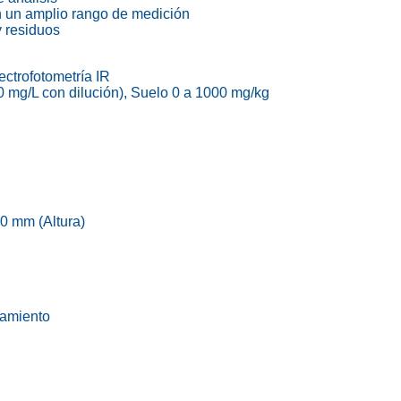
on un amplio rango de medición
y residuos
ectrofotometría IR
 mg/L con dilución), Suelo 0 a 1000 mg/kg
0 mm (Altura)
tamiento