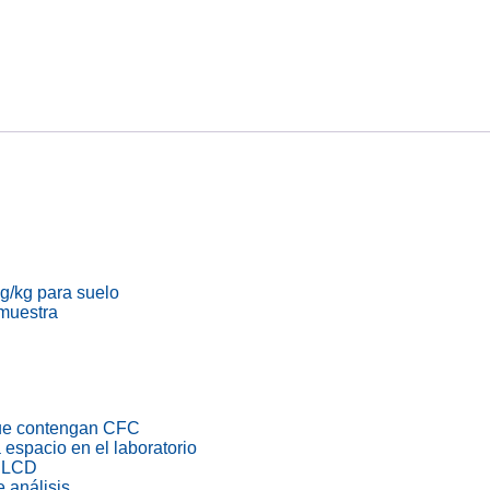
g/kg para suelo
 muestra
 que contengan CFC
a espacio en el laboratorio
a LCD
 análisis