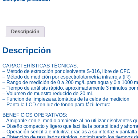
Descripción
Descripción
CARACTERÍSTICAS TÉCNICAS:
– Método de extracción por disolvente S-316, libre de CFC
– Método de medición por espectrofotometría infrarroja (IR)
– Rango de medición de 0 a 200 mg/L para agua y 0 a 1000 m
– Tiempo de análisis rápido, aproximadamente 3 minutos por
– Volumen de muestra reducido de 20 mL
– Función de limpieza automática de la celda de medición
– Pantalla LCD con luz de fondo para fácil lectura
BENEFICIOS OPERATIVOS:
– Amigable con el medio ambiente al no utilizar disolventes
– Diseño compacto y ligero que facilita la portabilidad y ahorr
– Operación sencilla e intuitiva gracias a su interfaz y pantall
– Obtención de resultados rápidos, optimizando los tiempos de