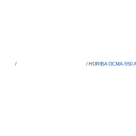
Inicio
/
Horiba - Equipos de laboratorio
/ HORIBA OCMA-550 Ana