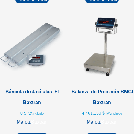
Báscula de 4 células IFI
Balanza de Precisión BMGI
Baxtran
Baxtran
0
$
4.461.159
$
IVA incluido
IVA incluido
Marca:
Baxtran
Marca:
Baxtran