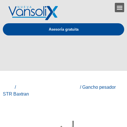
Asesoría gratuita
Inicio
/
Baxtran - Equipos de medición
/ Gancho pesador
STR Baxtran