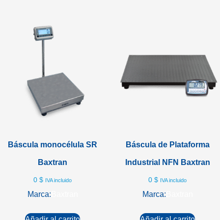
Báscula monocélula SR
Báscula de Plataforma
Baxtran
Industrial NFN Baxtran
0
$
0
$
IVA incluido
IVA incluido
Marca:
Baxtran
Marca:
Baxtran
Añadir al carrito
Añadir al carrito