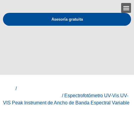
Asesoría gratuita
Inicio
/
Peak Instruments - Instrumentos de análisis y
medición para laboratorios.
/ Espectrofotómetro UV-Vis UV-
VIS Peak Instrument de Ancho de Banda Espectral Variable