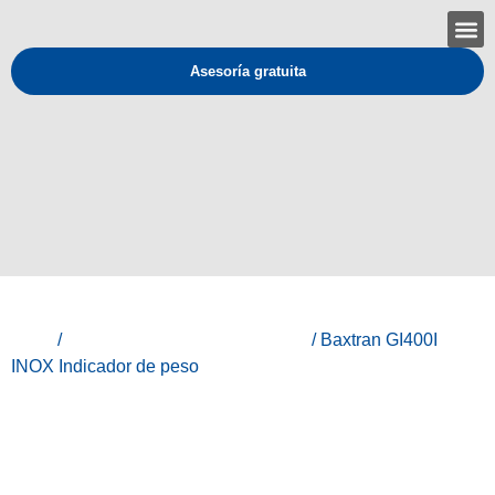
Asesoría gratuita
Inicio
/
Baxtran - Equipos de medición
/ Baxtran GI400I
INOX Indicador de peso