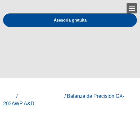
Asesoría gratuita
Inicio
/
Todos los productos
/ Balanza de Precisión GX-
203AWP A&D