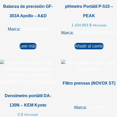
Balanza de precisión GF-
pHmetro Portátil P-510 –
303A Apollo – A&D
PEAK
1.424.803
$
IVA incluido
Marca:
A&D Weighing
Marca:
PEAK INSTRUMENTS
Leer más
Añadir al carrito
Filtro prensas (NOVOX ST)
Densímetro portátil DA-
130N – KEM Kyoto
Marca:
FILTROX
0
$
IVA incluido