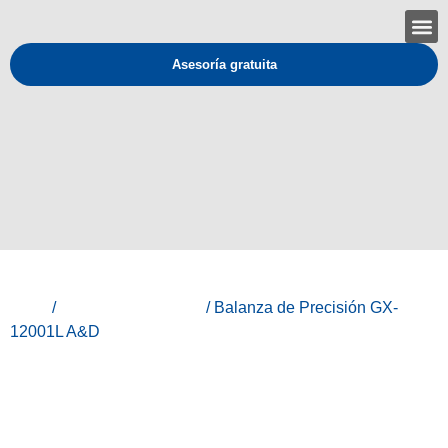
Asesoría gratuita
Inicio
/
Todos los productos
/ Balanza de Precisión GX-
12001L A&D