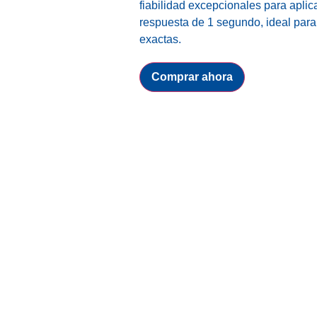
fiabilidad excepcionales para apli
respuesta de 1 segundo, ideal para
exactas.
Balanza
Comprar ahora
de
Precisión
FX-
300iN
A&D
cantidad