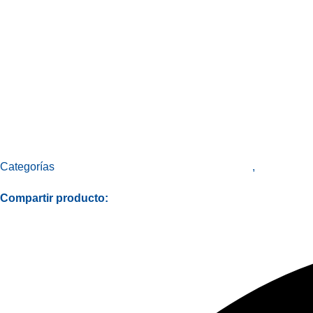
Categorías
A&D Weighing - Equipos para industria
,
Línea Labo
Compartir producto: