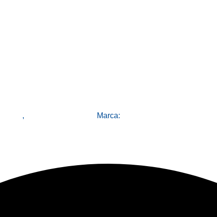
ratorio
,
Todos los productos
Marca:
A&D Weighing