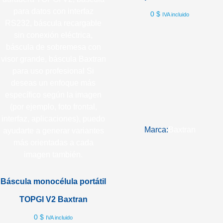
0
$
IVA incluido
Marca:
Baxtran
Báscula monocélula portátil
TOPGI V2 Baxtran
0
$
IVA incluido