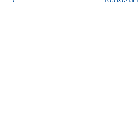
Inicio
/
A&D Weighing - Equipos para industria
/ Balanza Anal