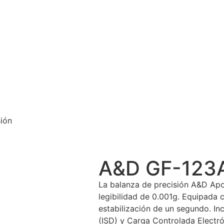
ión
A&D GF-123A
La balanza de precisión A&D Ap
legibilidad de 0.001g. Equipada 
estabilización de un segundo. I
(ISD) y Carga Controlada Electr