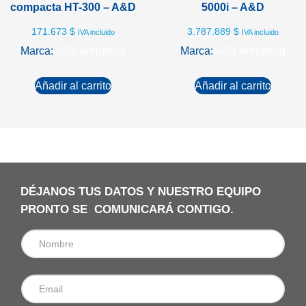
compacta HT-300 – A&D
5000i – A&D
171.673
$
3.787.889
$
IVA incluido
IVA incluido
Marca:
A&D Weighing
Marca:
A&D Weighing
Añadir al carrito
Añadir al carrito
DÉJANOS TUS DATOS Y NUESTRO EQUIPO
PRONTO SE COMUNICARÁ CONTIGO.