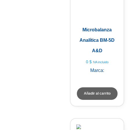
Microbalanza
Analítica BM-5D
A&D
0
$
IVA incluido
Marca:
A&D Weighing
Añadir al carrito