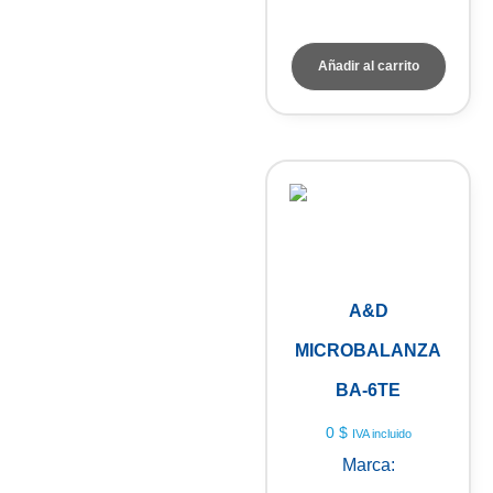
A&D Weighing
Añadir al carrito
A&D
MICROBALANZA
BA-6TE
0
$
IVA incluido
Marca:
A&D Weighing