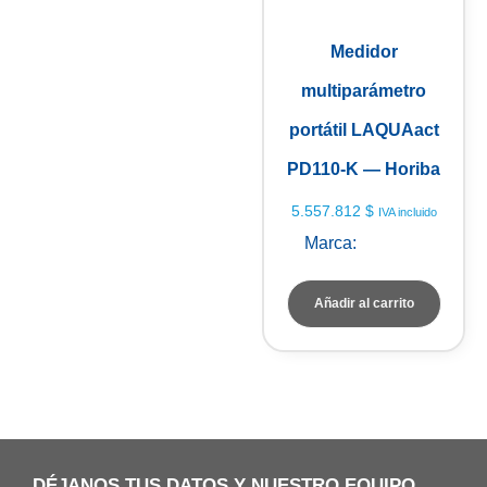
Medidor
multiparámetro
portátil LAQUAact
PD110-K — Horiba
5.557.812
$
IVA incluido
Marca:
HORIBA
Añadir al carrito
DÉJANOS TUS DATOS Y NUESTRO EQUIPO