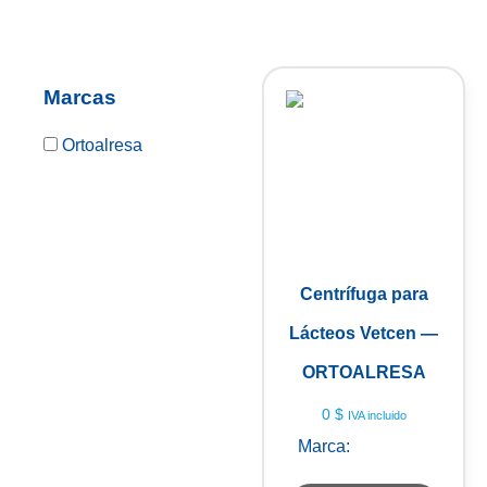
Marcas
Ortoalresa
Centrífuga para
Lácteos Vetcen —
ORTOALRESA
0
$
IVA incluido
Marca:
Ortoalresa