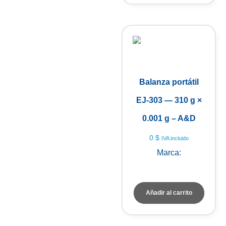
Balanza portátil
EJ-303 — 310 g ×
0.001 g – A&D
0
$
IVA incluido
Marca:
A&D Weighing
Añadir al carrito