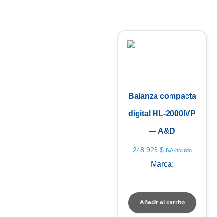
Balanza compacta
digital HL-2000IVP
— A&D
248.926
$
IVA incluido
Marca:
A&D Weighing
Añadir al carrito