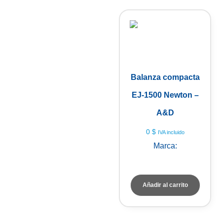
Balanza compacta
EJ-1500 Newton –
A&D
0
$
IVA incluido
Marca:
A&D Weighing
Añadir al carrito