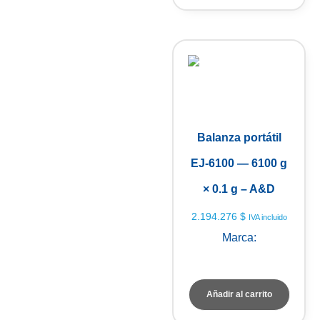
Balanza portátil
EJ-6100 — 6100 g
× 0.1 g – A&D
2.194.276
$
IVA incluido
Marca:
A&D Weighing
Añadir al carrito