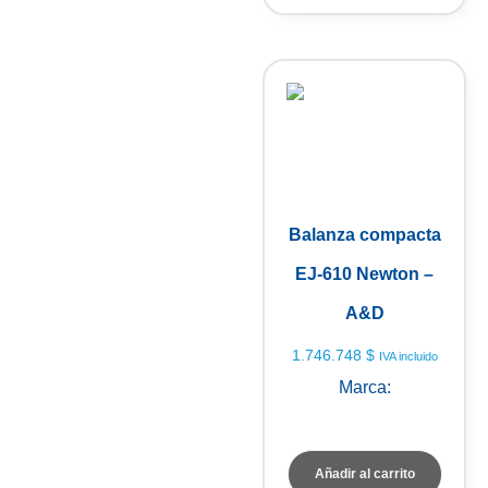
Balanza compacta
EJ-610 Newton –
A&D
1.746.748
$
IVA incluido
Marca:
A&D Weighing
Añadir al carrito