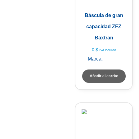
Báscula de gran
capacidad ZFZ
Baxtran
0
$
IVA incluido
Marca:
Baxtran
Añadir al carrito