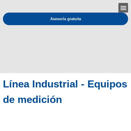
Asesoría gratuita
Línea Industrial - Equipos
de medición