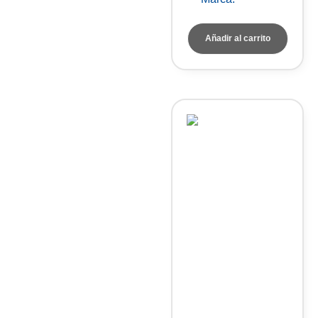
Añadir al carrito