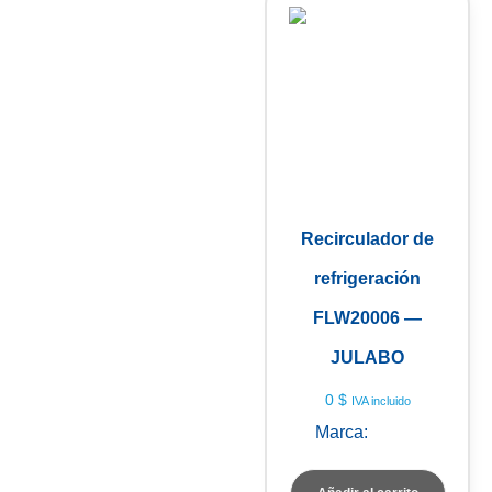
Recirculador de
refrigeración
FLW20006 —
JULABO
0
$
IVA incluido
Marca:
Julabo