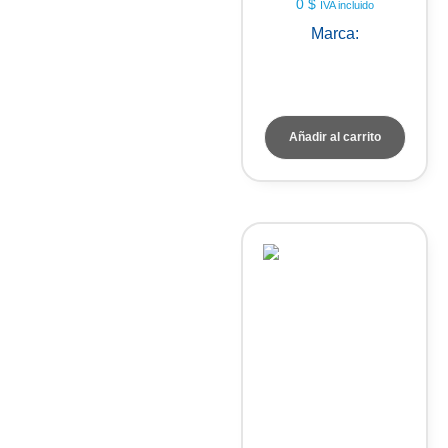
0
$
IVA incluido
Marca:
KEM Kyoto
Electronics
Añadir al carrito