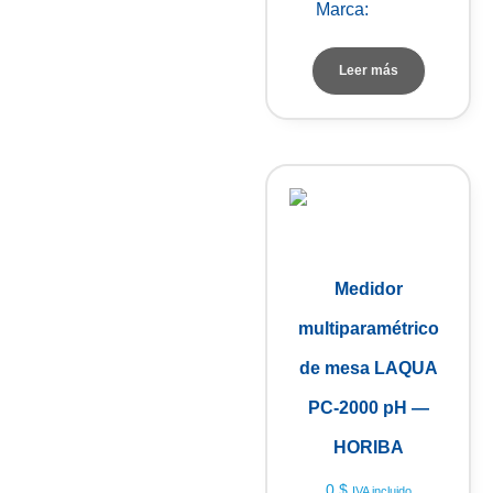
Marca:
Julabo
Leer más
Medidor
multiparamétrico
de mesa LAQUA
PC-2000 pH —
HORIBA
0
$
IVA incluido