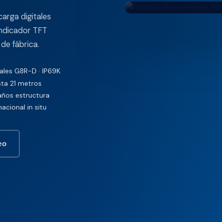
arga digitales
indicador TFT
 de fábrica.
tales G8R-D · IP69K
sta 21 metros
años estructura
nacional in situ
eo